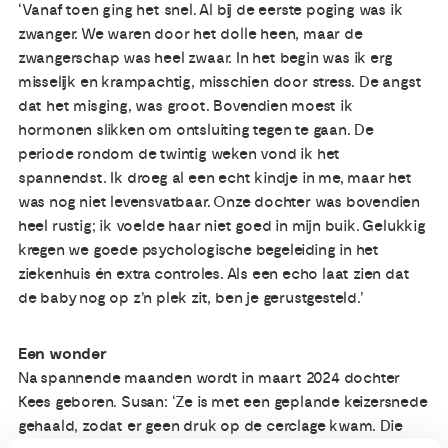
‘Vanaf toen ging het snel. Al bij de eerste poging was ik
zwanger. We waren door het dolle heen, maar de
zwangerschap was heel zwaar. In het begin was ik erg
misselijk en krampachtig, misschien door stress. De angst
dat het misging, was groot. Bovendien moest ik
hormonen slikken om ontsluiting tegen te gaan. De
periode rondom de twintig weken vond ik het
spannendst. Ik droeg al een echt kindje in me, maar het
was nog niet levensvatbaar. Onze dochter was bovendien
heel rustig; ik voelde haar niet goed in mijn buik. Gelukkig
kregen we goede psychologische begeleiding in het
ziekenhuis én extra controles. Als een echo laat zien dat
de baby nog op z’n plek zit, ben je gerustgesteld.’
Een wonder
Na spannende maanden wordt in maart 2024 dochter
Kees geboren. Susan: ‘Ze is met een geplande keizersnede
gehaald, zodat er geen druk op de cerclage kwam. Die