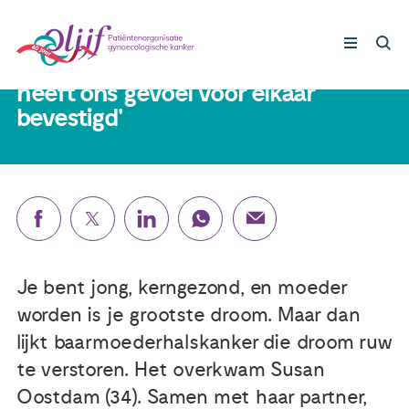
Susan (34): 'Mijn ziekte en het
traject rondom de zwangerschap
heeft ons gevoel voor elkaar
bevestigd'
Gynaecologische kankers
Lotgenoten
Leven met/na kanker
Steun ons
Je bent jong, kerngezond, en moeder
worden is je grootste droom. Maar dan
lijkt baarmoederhalskanker die droom ruw
Nieuws
te verstoren. Het overkwam Susan
Oostdam (34). Samen met haar partner,
Agenda