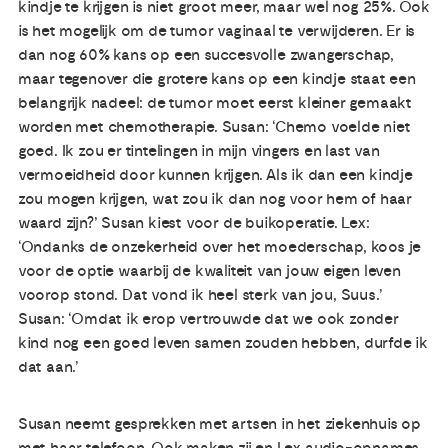
kindje te krijgen is niet groot meer, maar wel nog 25%. Ook
is het mogelijk om de tumor vaginaal te verwijderen. Er is
dan nog 60% kans op een succesvolle zwangerschap,
maar tegenover die grotere kans op een kindje staat een
belangrijk nadeel: de tumor moet eerst kleiner gemaakt
worden met chemotherapie. Susan: ‘Chemo voelde niet
goed. Ik zou er tintelingen in mijn vingers en last van
vermoeidheid door kunnen krijgen. Als ik dan een kindje
zou mogen krijgen, wat zou ik dan nog voor hem of haar
waard zijn?’ Susan kiest voor de buikoperatie. Lex:
‘Ondanks de onzekerheid over het moederschap, koos je
voor de optie waarbij de kwaliteit van jouw eigen leven
voorop stond. Dat vond ik heel sterk van jou, Suus.’
Susan: ‘Omdat ik erop vertrouwde dat we ook zonder
kind nog een goed leven samen zouden hebben, durfde ik
dat aan.’
Susan neemt gesprekken met artsen in het ziekenhuis op
met haar telefoon. Ook maken zij en Lex audio-opnames