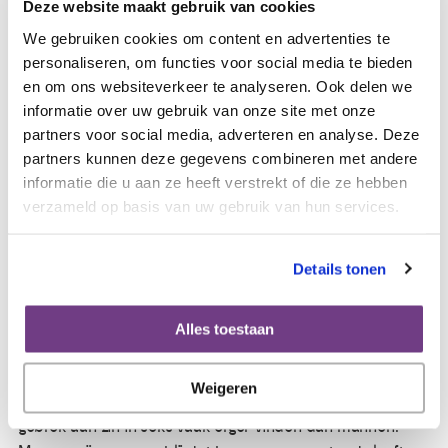
begeleiden naar een goede seksuele relatie met hun
Deze website maakt gebruik van cookies
partner. In het hersteltraject komt dus ook het belangrijke
We gebruiken cookies om content en advertenties te
onderwerp kanker en seksualiteit aan de orde.
personaliseren, om functies voor social media te bieden
en om ons websiteverkeer te analyseren. Ook delen we
"Partners komen bijna altijd met hun relatie mee", vertelt
informatie over uw gebruik van onze site met onze
ze. "Zij zijn vaak beiden heel blij dat ze het eindelijk met mij
partners voor social media, adverteren en analyse. Deze
over seksualiteit kunnen hebben en ik heb soms hele
partners kunnen deze gegevens combineren met andere
lange gesprekken met zowel vrouwen als hun partner".
informatie die u aan ze heeft verstrekt of die ze hebben
Volgens haar gaat het er meestal heel liefdevol aan toe.
verzameld op basis van uw gebruik van hun services.
"Iedereen wil graag weten waar ze aan toe zijn. De
vrouwen zelf, maar ook hun partners.
Details tonen
Vrouwen kunnen door testosteronverlaging en uitputting
Alles toestaan
minder zin in seks hebben. Ik heb zowel vrouwen met een
vrouwelijke als een mannelijke partners. Maar de
meerderheid heeft een mannelijke partner, vandaar dat ik
Weigeren
daar nu iets meer op in ga. Opmerkelijk is dat vrouwen het
gebrek aan zin in seks vaak erger vinden dan mannen.