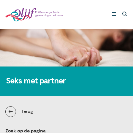
Gynaecologische kankers
Lotgenoten
Leven met/na kanker
Seks met partner
Steun ons
Terug
Nieuws
Agenda
Zoek op de pagina