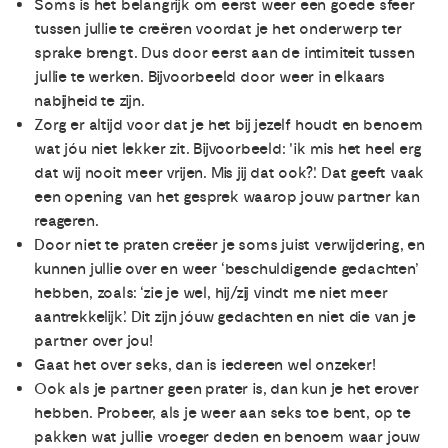
Soms is het belangrijk om eerst weer een goede sfeer
tussen jullie te creëren voordat je het onderwerp ter
sprake brengt. Dus door eerst aan de intimiteit tussen
jullie te werken. Bijvoorbeeld door weer in elkaars
nabijheid te zijn.
Zorg er altijd voor dat je het bij jezelf houdt en benoem
wat jóu niet lekker zit. Bijvoorbeeld: 'ik mis het heel erg
dat wij nooit meer vrijen. Mis jij dat ook?'. Dat geeft vaak
een opening van het gesprek waarop jouw partner kan
reageren.
Door niet te praten creëer je soms juist verwijdering, en
kunnen jullie over en weer ‘beschuldigende gedachten’
hebben, zoals: ‘zie je wel, hij/zij vindt me niet meer
aantrekkelijk’. Dit zijn jóuw gedachten en niet die van je
partner over jou!
Gaat het over seks, dan is iedereen wel onzeker!
Ook als je partner geen prater is, dan kun je het erover
hebben. Probeer, als je weer aan seks toe bent, op te
pakken wat jullie vroeger deden en benoem waar jouw