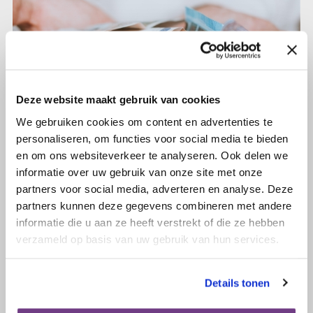
Deze website maakt gebruik van cookies
We gebruiken cookies om content en advertenties te
personaliseren, om functies voor social media te bieden
en om ons websiteverkeer te analyseren. Ook delen we
informatie over uw gebruik van onze site met onze
partners voor social media, adverteren en analyse. Deze
18 december 2025
partners kunnen deze gegevens combineren met andere
Ontvangen donaties voor Olijf
informatie die u aan ze heeft verstrekt of die ze hebben
verzameld op basis van uw gebruik van hun services.
Lees verder
Details tonen