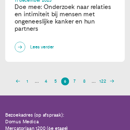
11 december 2025
Doe mee: Onderzoek naar relaties
en intimiteit bij mensen met
ongeneeslijke kanker en hun
partners
Lees verder
1
…
4
5
6
7
8
…
122
Bezoekadres (op afspraak):
Domus Medica
Mercatorlaan 1200 (6e etage)