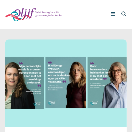
Nieuws
Gynaecologische kankers
Lotgenoten
Leven met/na kanker
Steun ons
Nieuws
Agenda