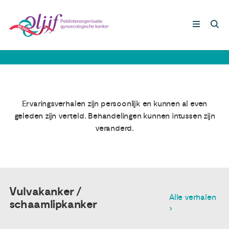
Ervaringsverhalen vulvakanker /
schaamlipkanker
Gynaecologische kankers
Lotgenoten
Ervaringsverhalen zijn persoonlijk en kunnen al even
geleden zijn verteld. Behandelingen kunnen intussen zijn
Leven met/na kanker
veranderd.
Steun ons
Vulvakanker /
Nieuws
Alle verhalen
schaamlipkanker
›
Agenda