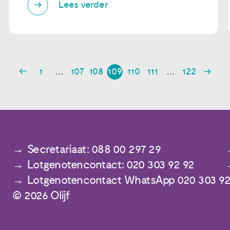
Lees verder
1
…
107
108
109
110
111
…
122
Secretariaat: 088 00 297 29
Lotgenotencontact: 020 303 92 92
Lotgenotencontact WhatsApp 020 303 92
© 2026 Olijf