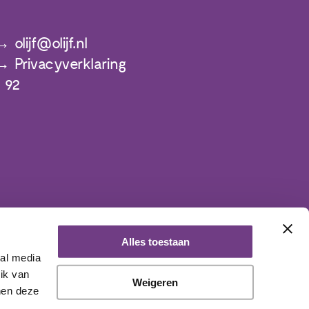
olijf@olijf.nl
Privacyverklaring
 92
Alles toestaan
ial media
ik van
Weigeren
nen deze